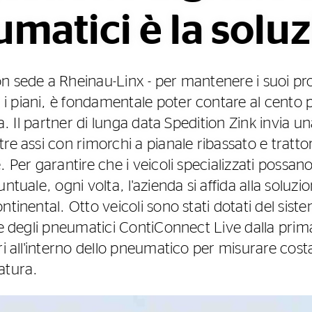
matici è la solu
n sede a Rheinau-Linx - per mantenere i suoi pro
 piani, è fondamentale poter contare al cento p
za. Il partner di lunga data Spedition Zink invia un
re assi con rimorchi a pianale ribassato e tratto
. Per garantire che i veicoli specializzati poss
ntuale, ogni volta, l'azienda si affida alla soluzio
ntinental. Otto veicoli sono stati dotati del sis
ne degli pneumatici ContiConnect Live dalla prim
ori all'interno dello pneumatico per misurare cos
atura.