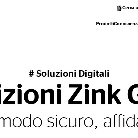
Cerca 
Prodotti
Conoscenza
# Soluzioni Digitali
izioni Zink
odo sicuro, affid