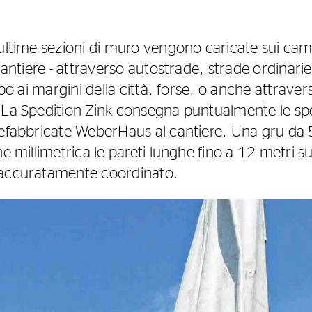
 ultime sezioni di muro vengono caricate sui ca
cantiere - attraverso autostrade, strade ordinarie 
ppo ai margini della città, forse, o anche attraver
 La Spedition Zink consegna puntualmente le spe
refabbricate WeberHaus al cantiere. Una gru da 
ne millimetrica le pareti lunghe fino a 12 metri 
 accuratamente coordinato.