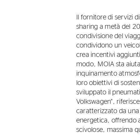
Il fornitore di servizi 
sharing a metà del 20
condivisione del viagg
condividono un veicolo
crea incentivi aggiunti
modo, MOIA sta aiutand
inquinamento atmosfe
loro obiettivi di soste
sviluppato il pneumati
Volkswagen", riferisc
caratterizzato da una
energetica, offrendo 
scivolose, massima qua