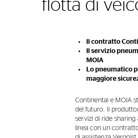
flotta di vei
Il contratto Cont
Il servizio pneum
MOIA
Lo pneumatico pe
maggiore sicure
Continental e MOIA sta
del futuro. Il produt
servizi di ride shari
linea con un contratt
di assistenza Vergölst