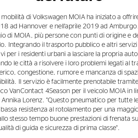
di mobilità di Volkswagen MOIA ha iniziato a offrire 
18 ad Hannover e nell'aprile 2019 ad Amburgo. 
io di MOIA, più persone con punti di origine e des
. Integrando il trasporto pubblico e altri serviz
vi per i residenti urbani a lasciare la propria aut
o le città a risolvere i loro problemi legati al t
rico, congestione, rumore e mancanza di spazio
nibilità. Il servizio è facilmente prenotabile tram
co VanContact 4Season per il veicolo MOIA in line
e Annika Lorenz. "Questo pneumatico per tutte le
 bassa resistenza al rotolamento per una maggio
allo stesso tempo buone prestazioni di frenata s
lità di guida e sicurezza di prima classe".