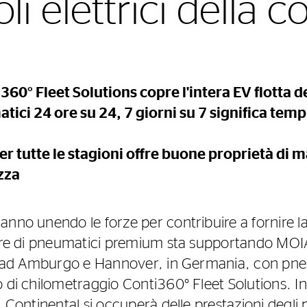
coli elettrici della 
i360° Fleet Solutions copre l'intera EV flotta 
atici 24 ore su 24, 7 giorni su 7 significa temp
r tutte le stagioni offre buone proprietà di m
zza
nno unendo le forze per contribuire a fornire la
tore di pneumatici premium sta supportando MOIA
ng ad Amburgo e Hannover, in Germania, con pneum
o di chilometraggio Conti360° Fleet Solutions. I
, Continental si occuperà delle prestazioni degli