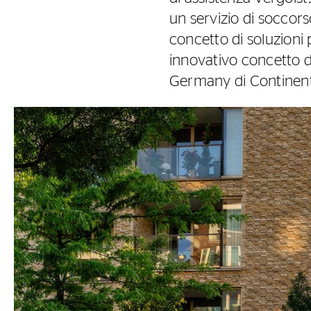
un servizio di soccors
concetto di soluzioni 
innovativo concetto d
Germany di Continent