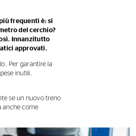
ù frequenti è: si
metro del cerchio?
così. Innanzitutto
atici approvati.
o. Per garantire la
pese inutili,
te se un nuovo treno
uta anche come