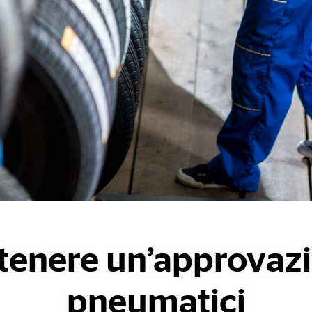
enere un’approvazi
pneumatici