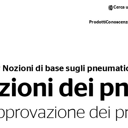
Cerca 
Prodotti
Conoscenza
 Nozioni di base sugli pneumati
ioni dei p
approvazione dei p