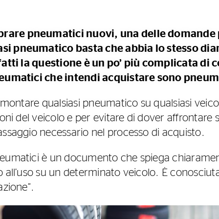
are pneumatici nuovi, una delle domande pi
si pneumatico basta che abbia lo stesso dia
fatti la questione è un po’ più complicata di 
pneumatici che intendi acquistare sono pneum
e montare qualsiasi pneumatico su qualsiasi veicol
oni del veicolo e per evitare di dover affrontare s
assaggio necessario nel processo di acquisto.
neumatici è un documento che spiega chiaramen
o all’uso su un determinato veicolo. È conosci
azione”.