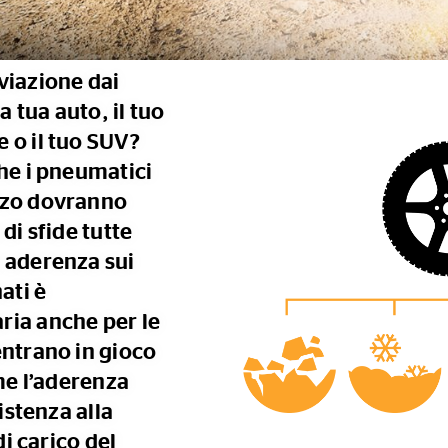
viazione dai
a tua auto, il tuo
 o il tuo SUV?
he i pneumatici
zzo dovranno
di sfide tutte
 aderenza sui
ati è
ia anche per le
entrano in gioco
ome l’aderenza
sistenza alla
di carico del