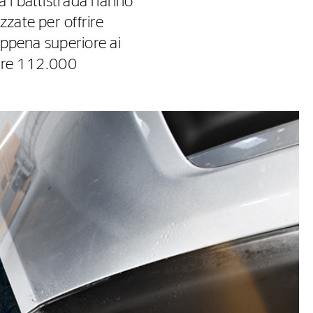
a i battistrada hanno
zzate per offrire
 appena superiore ai
ltre 112.000