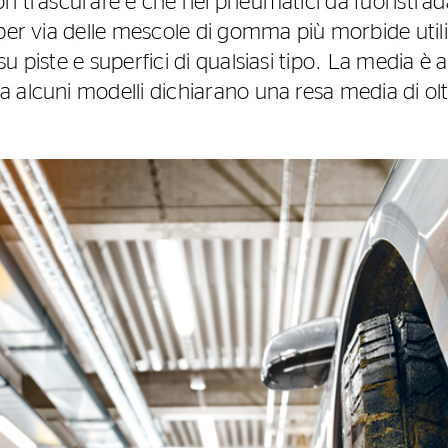
on trascurare è che nei pneumatici da fuoristrad
per via delle mescole di gomma più morbide utili
u piste e superfici di qualsiasi tipo. La media è
 alcuni modelli dichiarano una resa media di o