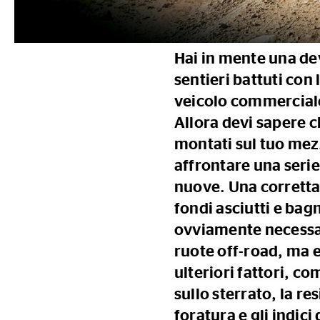
Hai in mente una de
sentieri battuti con l
veicolo commerciale
Allora devi sapere c
montati sul tuo me
affrontare una serie 
nuove. Una corretta
fondi asciutti e bagn
ovviamente necessar
ruote off-road, ma 
ulteriori fattori, c
sullo sterrato, la re
foratura e gli indici 