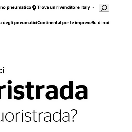
uno pneumatico
Trova un rivenditore
Italy
 degli pneumatici
Continental per le imprese
Su di noi
ci
ristrada
uoristrada?