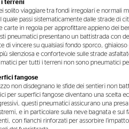
i terreni
ei solito viaggiare tra fondi irregolari e normali m
quale passi sistematicamente dalle strade di citt
 carte in regola per approfittare appieno dei be
uesti pneumatici presentano un battistrada con de
e di vincere su qualsiasi fondo sporco, ghiaioso
 silenziosa e confortevole sulle strade asfaltat
tici per tutti i terreni non sono pneumatici per 
rfici fangose
zzo non disdegnano le sfide dei sentieri non battu
ici per superfici fangose diventano una scelta ecc
gressivi, questi pneumatici assicurano una presa 
estremi, e in particolare sulla neve bagnata e sul
nti, con fianchi rinforzati per assorbire l’impatto