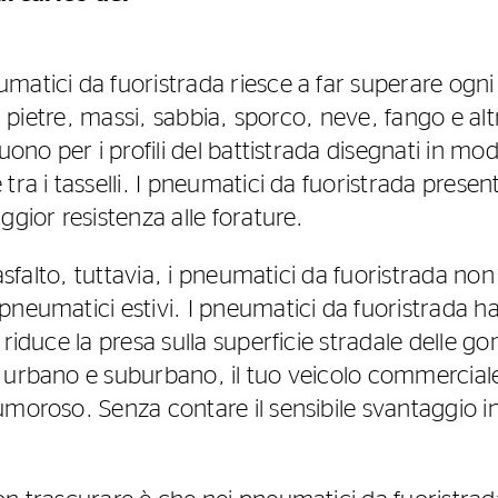
atici da fuoristrada riesce a far superare ogni 
di pietre, massi, sabbia, sporco, neve, fango e altr
guono per i profili del battistrada disegnati in mo
tra i tasselli. I pneumatici da fuoristrada present
ggior resistenza alle forature.
l’asfalto, tuttavia, i pneumatici da fuoristrada 
neumatici estivi. I pneumatici da fuoristrada han
 riduce la presa sulla superficie stradale delle 
 urbano e suburbano, il tuo veicolo commerciale
umoroso. Senza contare il sensibile svantaggio 