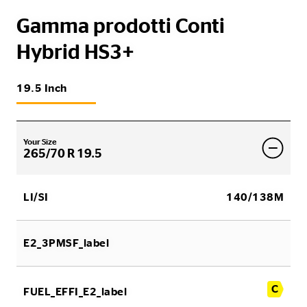
Gamma prodotti Conti
Hybrid HS3+
19.5 Inch
Your Size
265/70 R 19.5
LI/SI
140/138M
E2_3PMSF_label
C
FUEL_EFFI_E2_label