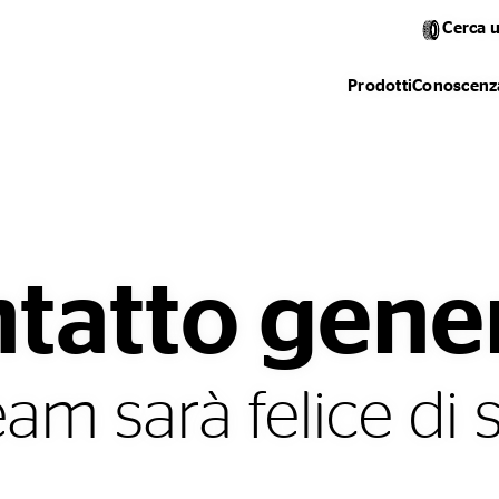
Cerca 
Prodotti
Conoscenza
tatto gene
team sarà felice di 