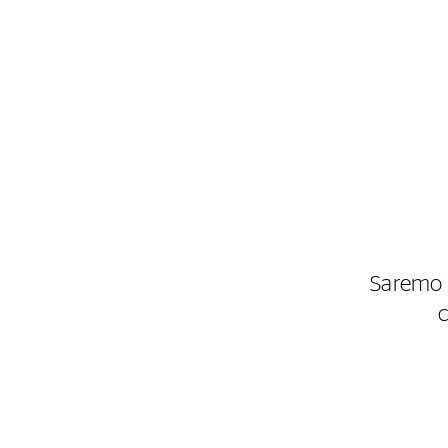
Saremo l
c