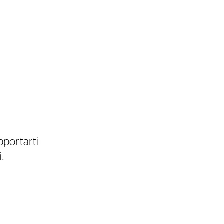
pportarti
i.