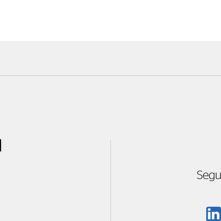
l
Segu