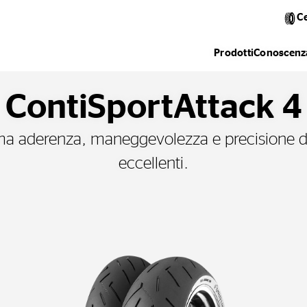
C
Prodotti
Conoscenza
ContiSportAttack 4
a aderenza, maneggevolezza e precisione d
eccellenti.