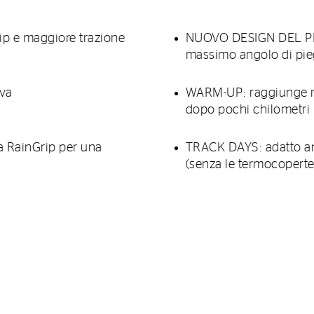
p e maggiore trazione
NUOVO DESIGN DEL PROF
massimo angolo di pi
rva
WARM-UP: raggiunge ra
dopo pochi chilometri
RainGrip per una
TRACK DAYS: adatto anc
e
(senza le termocoperte