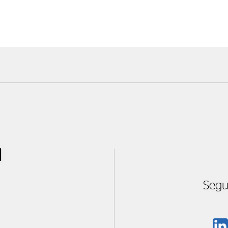
l
Segu