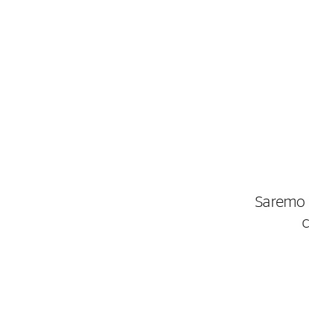
Saremo l
c