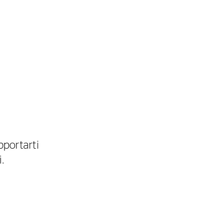
pportarti
i.