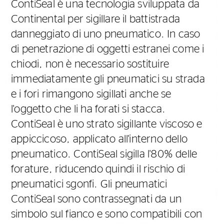
ContiSeal è una tecnologia sviluppata da
G
Continental per sigillare il battistrada
u
danneggiato di uno pneumatico. In caso
a
p
di penetrazione di oggetti estranei come i
a
d
chiodi, non è necessario sostituire
t
immediatamente gli pneumatici su strada
 a
r
e i fori rimangono sigillati anche se
r
l'oggetto che li ha forati si stacca.
f
ContiSeal è uno strato sigillante viscoso e
v
appiccicoso, applicato all'interno dello
s
pneumatico. ContiSeal sigilla l'80% delle
a
forature, riducendo quindi il rischio di
s
pneumatici sgonfi. Gli pneumatici
S
ContiSeal sono contrassegnati da un
simbolo sul fianco e sono compatibili con