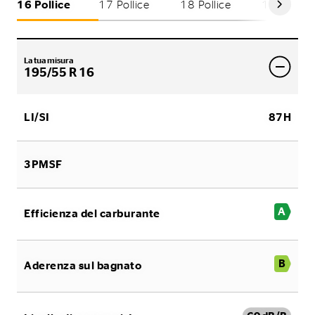
16 Pollice
17 Pollice
18 Pollice
19 Pollice
La tua misura
195/55 R 16
LI/SI
87H
3PMSF
A
Efficienza del carburante
B
Aderenza sul bagnato