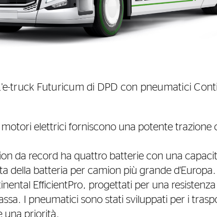
 L'e-truck Futuricum di DPD con pneumatici Con
 motori elettrici forniscono una potente trazion
mion da record ha quattro batterie con una capacit
atta della batteria per camion più grande d'Europa.
inental EfficientPro, progettati per una resistenz
sa. I pneumatici sono stati sviluppati per i trasp
 una priorità.