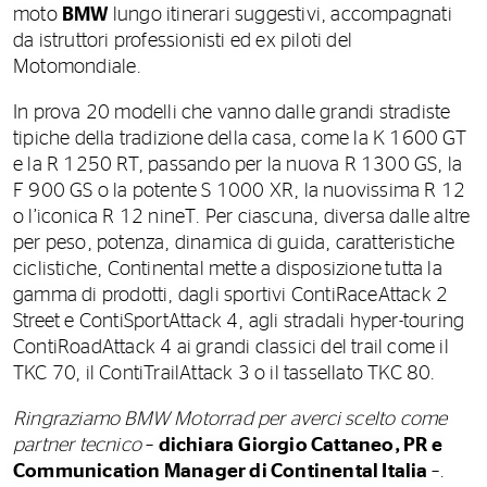
moto
BMW
lungo itinerari suggestivi, accompagnati
da istruttori professionisti ed ex piloti del
Motomondiale.
In prova 20 modelli che vanno dalle grandi stradiste
tipiche della tradizione della casa, come la K 1600 GT
e la R 1250 RT, passando per la nuova R 1300 GS, la
F 900 GS o la potente S 1000 XR, la nuovissima R 12
o l’iconica R 12 nineT. Per ciascuna, diversa dalle altre
per peso, potenza, dinamica di guida, caratteristiche
ciclistiche, Continental mette a disposizione
tutta la
gamma di prodotti, dagli sportivi ContiRaceAttack 2
Street e ContiSportAttack 4, agli stradali hyper-touring
ContiRoadAttack 4 ai grandi classici del trail come il
TKC 70, il ContiTrailAttack 3 o il tassellato TKC 80.
Ringraziamo BMW Motorrad per averci scelto come
partner tecnico
–
dichiara
Giorgio Cattaneo, PR e
Communication Manager di Continental Italia
–.