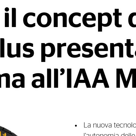
il concept 
lus present
ma all’IAA 
La nuova tecnolo