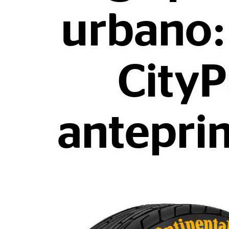
urbano: 
CityP
antepri