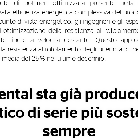
ete di polimeri ottimizzata presente nel
evata efficienza energetica complessiva del prodo
 punto di vista energetico, gli ingegneri e gli espe
ull'ottimizzazione della resistenza al rotolame
nto libero a velocità costante. Questo app
e la resistenza al rotolamento degli pneumatici p
in media del 25% nell'ultimo decennio.
ental sta già produc
co di serie più soste
sempre