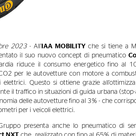
bre 2023
- All’
IAA MOBILITY
che si tiene a 
entato il suo nuovo concept di pneumatico
Co
uardia riduce il consumo energetico fino al 10
 CO2 per le autovetture con motore a combus
 elettrici. Questo si ottiene grazie all’ottimiz
nte il traffico in situazioni di guida urbana (st
nomia delle autovetture fino al 3% - che corrisp
tri per i veicoli elettrici.
 Gruppo presenta anche lo pneumatico di seri
ct NXT
che, realizzato con fino al 65% di material