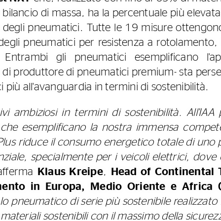
l bilancio di massa, ha la percentuale più elevata 
 degli pneumatici. Tutte le 19 misure ottengono 
E degli pneumatici per resistenza a rotolamento,
 Entrambi gli pneumatici esemplificano l'ap
tà di produttore di pneumatici premium- sta per
 più all'avanguardia in termini di sostenibilità.
vi ambiziosi in termini di sostenibilità. All'IAA
i che esemplificano la nostra immensa compete
yPlus riduce il consumo energetico totale di un
iale, specialmente per i veicoli elettrici, dove
fferma
Klaus Kreipe
,
Head of Continental T
ento in Europa, Medio Oriente e Africa 
lo pneumatico di serie più sostenibile realizzato
materiali sostenibili con il massimo della sicurez