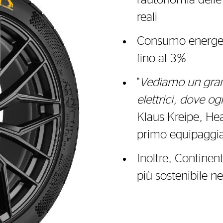
l’autonomia delle
reali
Consumo energeti
fino al 3%
"
Vediamo un grand
elettrici, dove o
Klaus Kreipe, Hea
primo equipagg
Inoltre, Continen
più sostenibile ne