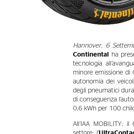
Hannover, 6 Settem
Continental
ha pres
tecnologia all’avang
minore emissione di
autonomia dei veicoli
degli pneumatici dura
di conseguenza l'auto
0,6 kWh per 100 chilome
All’IAA MOBILITY, il
settore: l’
UltraConta