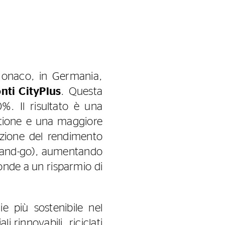
Monaco, in Germania,
nti CityPlus
. Questa
%. Il risultato è una
tione e una maggiore
zazione del rendimento
op-and-go), aumentando
onde a un risparmio di
e più sostenibile nel
i rinnovabili, riciclati