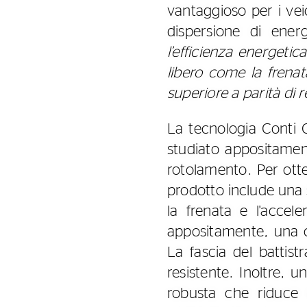
vantaggioso per i veic
dispersione di ene
l’efficienza energeti
libero come la frenata
superiore a parità di 
La tecnologia Conti 
studiato appositament
rotolamento. Per ott
prodotto include una 
la frenata e l'acce
appositamente, una 
La fascia del battis
resistente. Inoltre,
robusta che riduce 