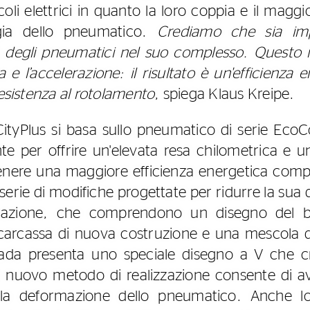
oli elettrici in quanto la loro coppia e il magg
rgia dello pneumatico.
Crediamo che sia imp
ca degli pneumatici nel suo complesso. Questo 
 e l’accelerazione: il risultato è un'efficienza
resistenza al rotolamento
, spiega Klaus Kreipe.
CityPlus si basa sullo pneumatico di serie EcoC
e per offrire un'elevata resa chilometrica e u
enere una maggiore efficienza energetica comple
serie di modifiche progettate per ridurre la su
lerazione, che comprendono un disegno del ba
carcassa di nuova costruzione e una mescola 
trada presenta uno speciale disegno a V che c
 un nuovo metodo di realizzazione consente di a
la deformazione dello pneumatico. Anche lo