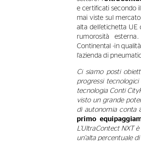
e certificati secondo i
mai viste sul mercato
alta dell’etichetta U
rumorosità esterna.
Continental -in quali
l'azienda di pneumatici
Ci siamo posti obietti
progressi tecnologic
tecnologia Conti Cit
visto un grande potenz
di autonomia conta
a
primo equipaggiam
L’UltraContect NXT è 
un’alta percentuale di 