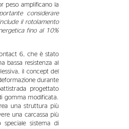
ior peso amplificano la
ortante considerare
include il rotolamento
 energetica fino al 10%
ontact 6, che è stato
na bassa resistenza al
ssiva, il concept del
a deformazione durante
ttistrada progettato
di gomma modificata.
rea una struttura più
vere una carcassa più
 speciale sistema di