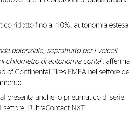
 autovetture in condizioni di guida urbane
co ridotto fino al 10%; autonomia estesa
e potenziale, soprattutto per i veicoli
gni chilometro di autonomia conta
", afferma
d of Continental Tires EMEA nel settore del
iamento
tal presenta anche lo pneumatico di serie
l settore: l’UltraContact NXT