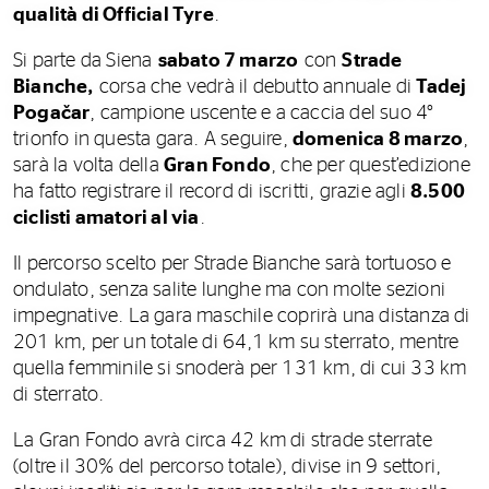
qualità di Official Tyre
.
Si parte da Siena
sabato 7 marzo
con
Strade
Bianche,
corsa che vedrà il debutto annuale di
Tadej
Pogačar
, campione uscente e a caccia del suo 4°
trionfo in questa gara. A seguire,
domenica 8 marzo
,
sarà la volta della
Gran Fondo
, che per quest’edizione
ha fatto registrare il record di iscritti, grazie agli
8.500
ciclisti amatori al via
.
Il percorso scelto per Strade Bianche sarà tortuoso e
ondulato, senza salite lunghe ma con molte sezioni
impegnative. La gara maschile coprirà una distanza di
201 km, per un totale di 64,1 km su sterrato, mentre
quella femminile si snoderà per 131 km, di cui 33 km
di sterrato.
La Gran Fondo avrà circa 42 km di strade sterrate
(oltre il 30% del percorso totale), divise in 9 settori,