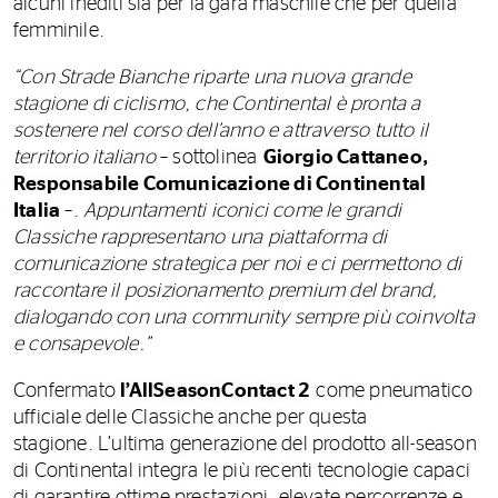
alcuni inediti sia per la gara maschile che per quella
femminile.
“Con Strade Bianche riparte una nuova grande
stagione di ciclismo, che Continental è pronta a
sostenere nel corso dell’anno e attraverso tutto il
territorio italiano
– sottolinea
Giorgio Cattaneo,
Responsabile Comunicazione di Continental
Italia
–.
Appuntamenti iconici come le grandi
Classiche rappresentano una piattaforma di
comunicazione strategica per noi e ci permettono di
raccontare il posizionamento premium del brand,
dialogando con una community sempre più coinvolta
e consapevole.”
Confermato
l’AllSeasonContact 2
come pneumatico
ufficiale delle Classiche anche per questa
stagione. L’ultima generazione del prodotto all-season
di Continental integra le più recenti tecnologie capaci
di garantire ottime prestazioni, elevate percorrenze e