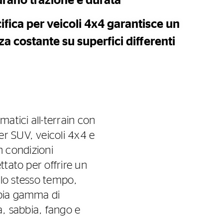
urano trazione e durata
fica per veicoli 4x4 garantisce un
za costante su superfici differenti
atici all-terrain con
er SUV, veicoli 4x4 e
in condizioni
ttato per offrire un
allo stesso tempo,
mpia gamma di
ia, sabbia, fango e