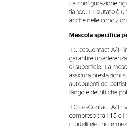
La configurazione rigid
fianco. Il risultato è
anche nelle condizion
Mescola specifica p
Il CrossContact A/T² 
garantire un'aderenza
di superficie. La mesc
assicura prestazioni s
autopulenti del battis
fango e detriti che p
Il CrossContact A/T² s
compreso tra i 15 e i
modelli elettrici e me