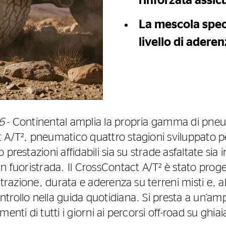
rinforzata assic
La mescola speci
livello di aderen
6
- Continental amplia la propria gamma di pneum
 A/T², pneumatico quattro stagioni sviluppato p
prestazioni affidabili sia su strade asfaltate sia 
n fuoristrada. Il CrossContact A/T² è stato proge
a trazione, durata e aderenza su terreni misti e, 
trollo nella guida quotidiana. Si presta a un’a
enti di tutti i giorni ai percorsi off-road su ghia