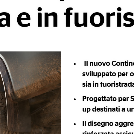
a e in fuori
Il nuovo Contin
sviluppato per of
sia in fuoristrad
Progettato per SU
up destinati a un
Il disegno aggres