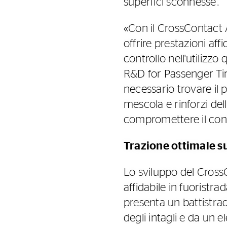
superfici sconnesse.
«Con il CrossContact 
offrire prestazioni aff
controllo nell'utilizz
R&D for Passenger Tire
necessario trovare il 
mescola e rinforzi del
compromettere il cont
Trazione ottimale su
Lo sviluppo del CrossC
affidabile in fuorist
presenta un battistra
degli intagli e da un 