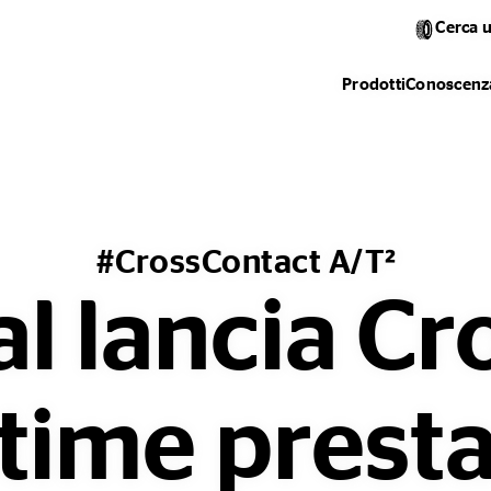
Cerca 
Prodotti
Conoscenza
#CrossContact A/T²
l lancia C
ttime presta