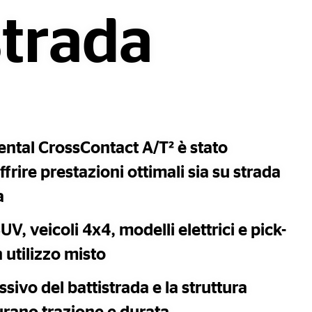
strada
ental CrossContact A/T² è stato
frire prestazioni ottimali sia su strada
a
V, veicoli 4x4, modelli elettrici e pick-
 utilizzo misto
sivo del battistrada e la struttura