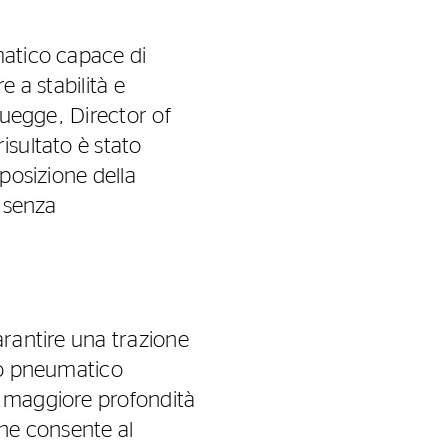
matico capace di
e a stabilità e
ruegge, Director of
isultato è stato
mposizione della
a senza
arantire una trazione
 Lo pneumatico
a maggiore profondità
one consente al