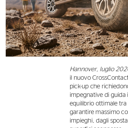
Hannover, luglio 202
il nuovo CrossContact
pick-up che richiedono 
impegnative di guida i
equilibrio ottimale tr
garantire massimo con
impieghi, dagli spostam