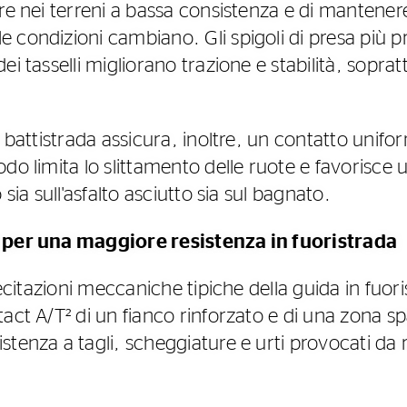
re nei terreni a bassa consistenza e di mantenere 
condizioni cambiano. Gli spigoli di presa più pr
i tasselli migliorano trazione e stabilità, soprat
l battistrada assicura, inoltre, un contatto unifo
odo limita lo slittamento delle ruote e favoris
 sia sull'asfalto asciutto sia sul bagnato.
 per una maggiore resistenza in fuoristrada
llecitazioni meccaniche tipiche della guida in fuor
act A/T² di un fianco rinforzato e di una zona sp
tenza a tagli, scheggiature e urti provocati da r