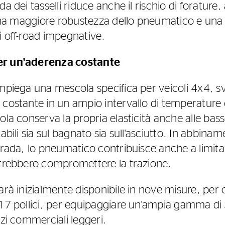
a dei tasselli riduce anche il rischio di forature,
 una maggiore robustezza dello pneumatico e una v
i off-road impegnative.
er un'aderenza costante
impiega una mescola specifica per veicoli 4x4, s
 costante in un ampio intervallo di temperature e
ola conserva la propria elasticità anche alle ba
tabili sia sul bagnato sia sull'asciutto. In abbina
trada, lo pneumatico contribuisce anche a limita
otrebbero compromettere la trazione.
arà inizialmente disponibile in nove misure, per
 17 pollici, per equipaggiare un'ampia gamma di 
zzi commerciali leggeri.