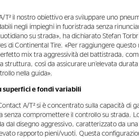
A/T² il nostro obiettivo era sviluppare uno pneu
idabili negli impieghi in fuoristrada senza rinunciar
o quotidiano su strada», ha dichiarato Stefan Torb
s di Continental Tire. «Per raggiungere questo r
perfetto mix tra aggressività del battistrada, co
la struttura, così da assicurare un’elevata durat
rollo nella guida».
 superfici e fondi variabili
ontact A/T² si è concentrato sulla capacità di g
rada senza compromettere il controllo su strada.
da dal disegno aggressivo, caratterizzato da un
elevato rapporto pieni/vuoti. Questa configurazi