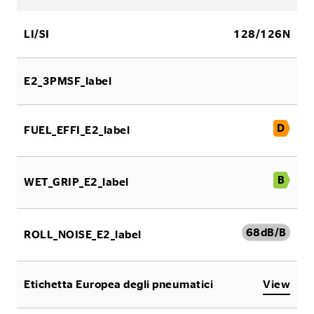
LI/SI
128/126N
E2_3PMSF_label
D
FUEL_EFFI_E2_label
B
WET_GRIP_E2_label
68
dB/B
ROLL_NOISE_E2_label
Etichetta Europea degli pneumatici
View