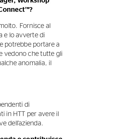
anager, Workshop
iConnect™?
molto. Fornisce al
 e lo avverte di
he potrebbe portare a
e vedono che tutte gli
alche anomalia, il
pendenti di
i in HTT per avere il
e dell'azienda.