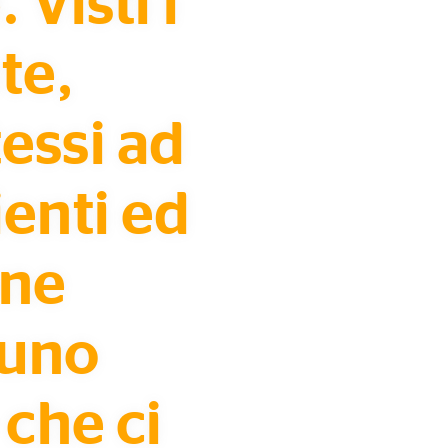
Visti i
te,
essi ad
ienti ed
one
 uno
che ci