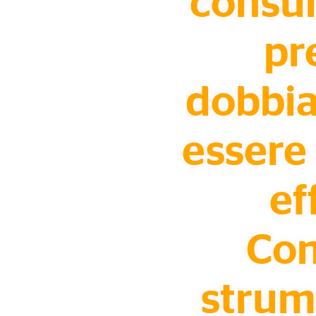
consum
pr
dobbia
essere 
ef
Con
strum