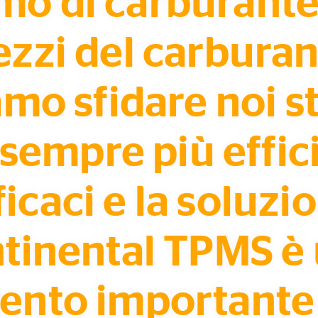
o di carburante. 
ezzi del carburan
mo sfidare noi st
sempre più effic
ficaci e la soluzi
tinental TPMS è
ento importante 