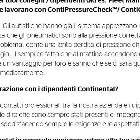
ei tuoi colleghi / dipendenti (ad es. Fleet M
he lavorano con ContiPressureCheck™/ Cont
 Gli autisti che hanno già il sistema apprezzano 
 che gli pneumatici sono alla pressione corretta
problema, come una lenta perdita di pressione c
io. Il semplice fatto che al mattino accendono 
 un vantaggio per loro e sanno che se ci sarà qu
immediatamente.
erazione con i dipendenti Continental?
contatti professionali tra la nostra azienda e i di
o dire che sono sempre stati presenti e impegnat
soddisfacendo sempre le esigenze e le aspettativ