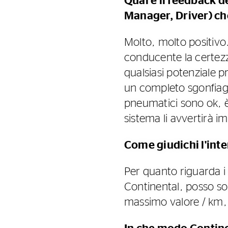
Qual è il feedback d
Manager, Driver) c
Molto, molto positivo.
conducente la certezza
qualsiasi potenziale 
un completo sgonfiagg
pneumatici sono ok, è
sistema li avvertirà 
Come giudichi l'int
Per quanto riguarda i 
Continental, posso sol
massimo valore / km, 