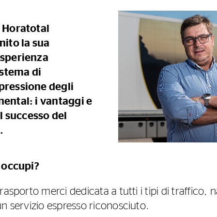
- Horatotal
nito la sua
esperienza
istema di
pressione degli
ental: i vantaggi e
al successo del
.
i occupi?
asporto merci dedicata a tutti i tipi di traffico, 
un servizio espresso riconosciuto.