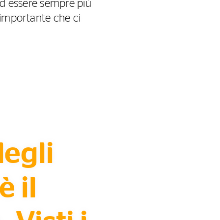
 ad essere sempre più
 importante che ci
degli
 il