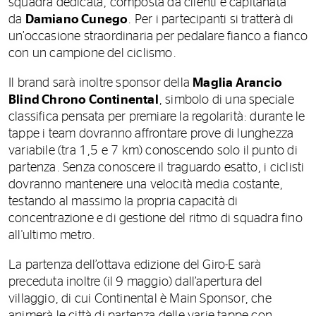
squadra dedicata, composta da clienti e capitanata
da
Damiano Cunego
. Per i partecipanti si tratterà di
un’occasione straordinaria per pedalare fianco a fianco
con un campione del ciclismo.
Il brand sarà inoltre sponsor della
Maglia Arancio
Blind Chrono Continental
, simbolo di una speciale
classifica pensata per premiare la regolarità: durante le
tappe i team dovranno affrontare prove di lunghezza
variabile (tra 1,5 e 7 km) conoscendo solo il punto di
partenza. Senza conoscere il traguardo esatto, i ciclisti
dovranno mantenere una velocità media costante,
testando al massimo la propria capacità di
concentrazione e di gestione del ritmo di squadra fino
all'ultimo metro.
La partenza dell’ottava edizione del Giro-E sarà
preceduta inoltre (il 9 maggio) dall’apertura del
villaggio, di cui Continental è Main Sponsor, che
animerà le città di partenza delle varie tappe con